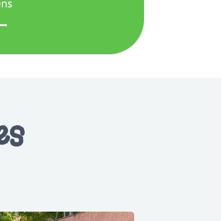
ns
es