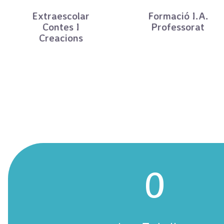
Extraescolar
Formació I.A.
Contes I
Professorat
Creacions
0