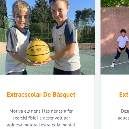
Extraescolar De Bàsquet
Ext
Motiva els nens i les nenes a fer
Desp
exercici físic i a desenvolupar
aques
rapidesa motora i estratègia mental!