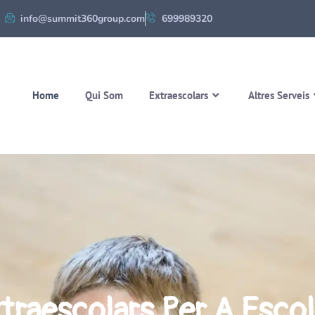
info@summit360group.com
699989320
Home
Qui Som
Extraescolars
Altres Serveis
traescolars Per A Esco