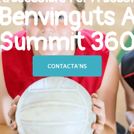
Benvinguts 
Summit 36
CONTACTA’NS