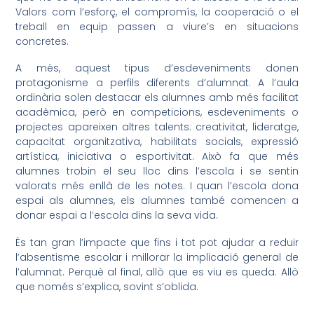
Valors com l’esforç, el compromís, la cooperació o el
treball en equip passen a viure’s en situacions
concretes.
A més, aquest tipus d’esdeveniments donen
protagonisme a perfils diferents d’alumnat. A l’aula
ordinària solen destacar els alumnes amb més facilitat
acadèmica, però en competicions, esdeveniments o
projectes apareixen altres talents: creativitat, lideratge,
capacitat organitzativa, habilitats socials, expressió
artística, iniciativa o esportivitat. Això fa que més
alumnes trobin el seu lloc dins l’escola i se sentin
valorats més enllà de les notes. I quan l’escola dona
espai als alumnes, els alumnes també comencen a
donar espai a l’escola dins la seva vida.
És tan gran l’impacte que fins i tot pot ajudar a reduir
l’absentisme escolar i millorar la implicació general de
l’alumnat. Perquè al final, allò que es viu es queda. Allò
que només s’explica, sovint s’oblida.