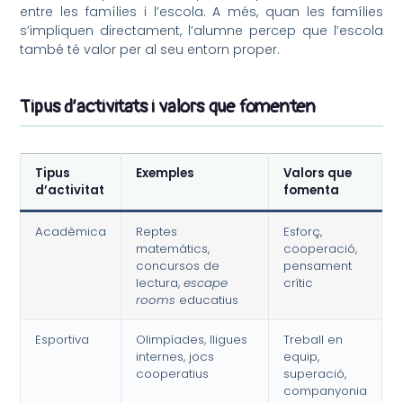
entre les famílies i l’escola. A més, quan les famílies
s’impliquen directament, l’alumne percep que l’escola
també té valor per al seu entorn proper.
Tipus d’activitats i valors que fomenten
Tipus
Exemples
Valors que
d’activitat
fomenta
Acadèmica
Reptes
Esforç,
matemàtics,
cooperació,
concursos de
pensament
lectura,
escape
crític
rooms
educatius
Esportiva
Olimpíades, lligues
Treball en
internes, jocs
equip,
cooperatius
superació,
companyonia