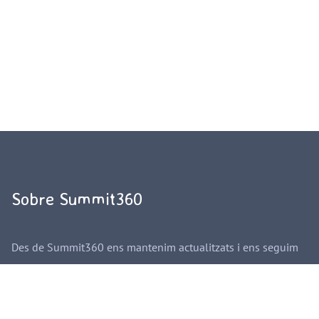
Sobre Summit360
Des de Summit360 ens mantenim actualitzats i ens seguim
formant per ajustar-nos a les activitats que captiven als
infants i que aporten beneficis al seu creixement personal.