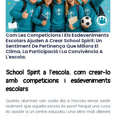
Com Les Competicions I Els Esdeveniments
Escolars Ajuden A Crear School Spirit: Un
Sentiment De Pertinença Que Millora El
Clima, La Participació I La Convivència A
L'escola.
School Spirit a l’escola: com crear-lo
amb competicions i esdeveniments
escolars
Quants alumnes van cada dia a l’escola sense sentir
realment que aquella escola és
seva
? Perquè una cosa
és assistir a un centre educatiu i una altra molt diferent